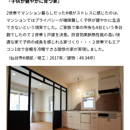
『子供が健やかに育つ家』
2世帯でマンション暮らしだったK様がストレスに感じたのは、
マンションではプライバシーが確保難しく子供が健やかに生活
できないという現実でした。ご家族で車の所有も4台という多台
数でしたので２世帯１戸建を決意。防音効果断熱性能の高い快
適な家で子供の成長を感じれる家づくり・・・２世帯でもエア
コン1台で全館を冷暖できる理想の家が実現しました。
（仙台市K様邸／竣工：2017年／建物：49.34坪）